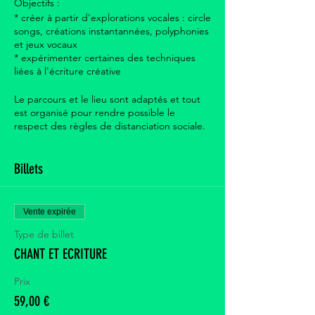
Objectifs :
* créer à partir d'explorations vocales : circle
songs, créations instantannées, polyphonies
et jeux vocaux
* expérimenter certaines des techniques
liées à l'écriture créative
Le parcours et le lieu sont adaptés et tout
est organisé pour rendre possible le
respect des règles de distanciation sociale.
Roxane Perrin est une chanteuse, impliquée
Billets
dans de nombreux projets en jazz et en
musique actuelle.
Nicolas Tarik est auteur-compositeur de
chanson française (www.nicolastarik.com).
Vente expirée
Type de billet
Horaires : 10h - 18h
Infos et réservations :
CHANT ET ECRITURE
lesineditsmusique@gmail.com
ou via le site :
www.lesinedits-musique.org
Prix
Contact : 06 70 24 72 69
59,00 €
Tarif : 59 euros - Tarif réduit : 38 euros