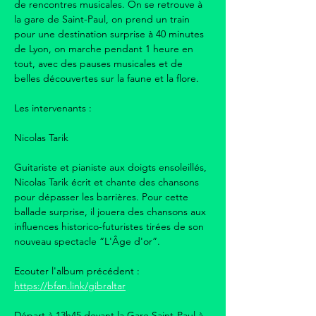
de rencontres musicales. On se retrouve à 
la gare de Saint-Paul, on prend un train 
pour une destination surprise à 40 minutes 
de Lyon, on marche pendant 1 heure en 
tout, avec des pauses musicales et de 
belles découvertes sur la faune et la flore.
Les intervenants :
Nicolas Tarik
Guitariste et pianiste aux doigts ensoleillés, 
Nicolas Tarik écrit et chante des chansons 
pour dépasser les barrières. Pour cette 
ballade surprise, il jouera des chansons aux 
influences historico-futuristes tirées de son 
nouveau spectacle “L'Âge d'or”.
Ecouter l'album précédent : 
https://bfan.link/gibraltar
Départ à 13h45 devant la Gare Saint-Paul à 