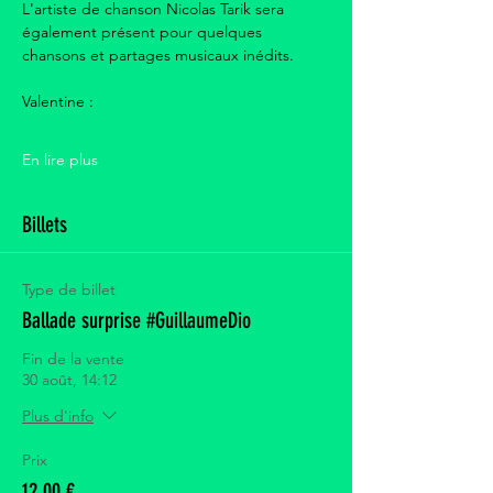
L'artiste de chanson Nicolas Tarik sera 
également présent pour quelques 
chansons et partages musicaux inédits.
Valentine :
En lire plus
Billets
Type de billet
Ballade surprise #GuillaumeDio
Fin de la vente
30 août, 14:12
Plus d'info
Prix
12,00 €